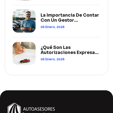
La Importancia De Contar
Con Un Gestor
Especializado En
06 Enero, 2026
Trámites Vehiculares
Federales
¿Qué Son Las
Autorizaciones Expresas
Y Por Qué Son Clave En
06 Enero, 2026
Los Trámites
Vehiculares?